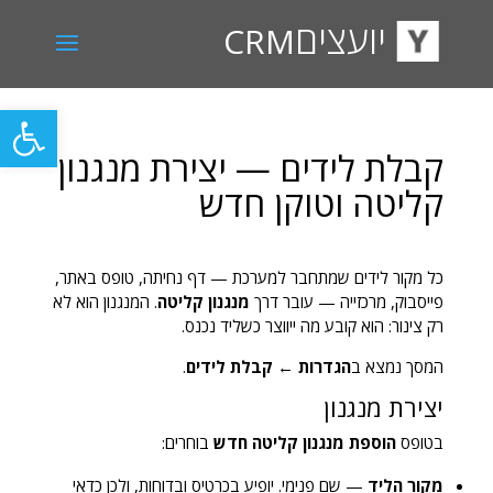
יועצים
CRM
פתח סרגל
קבלת לידים — יצירת מנגנון
קליטה וטוקן חדש
כל מקור לידים שמתחבר למערכת — דף נחיתה, טופס באתר,
פייסבוק, מרכזייה — עובר דרך
מנגנון קליטה
. המנגנון הוא לא
רק צינור: הוא קובע מה ייווצר כשליד נכנס.
המסך נמצא ב
הגדרות ← קבלת לידים
.
יצירת מנגנון
בטופס
הוספת מנגנון קליטה חדש
בוחרים:
מקור הליד
— שם פנימי. יופיע בכרטיס ובדוחות, ולכן כדאי