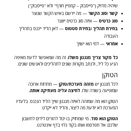
שיהיה מדויק ("פייסבוק – קמפיין חורף" ולא "פייסבוק")
קשר
ו
סוג הקשר
— מה יירשם באיש הקשר שנוצר
סוג כרטיס
— איזה סוג כרטיס ייווצר
בחירת תהליך
ו
בחירת סטטוס
— לאן הליד ייכנס בתהליך
העבודה
אחראי
— למי הוא ישויך
כל מקור צריך מנגנון משלו.
זה מה שמאפשר לדעת מאיפה
הגיע כל ליד, ולנתב מקורות שונים לתהליכים ולאנשים שונים.
הטוקן
לכל מנגנון יש
מזהה מערכת/טוקן
— מחרוזת ארוכה
שמופיעה בשורה שלו.
לחיצה עליה מעתיקה אותה.
הטוקן הוא מה שמזהה לאיזה מנגנון שייך הליד הנכנס. בלעדיו
המערכת לא יודעת מה ליצור, והליד לא ייקלט.
הטוקן הוא סוד.
מי שמחזיק בו יכול להזרים לידים לחשבון
שלכם. אל תפרסמו אותו בקוד גלוי בדף אינטרנט.