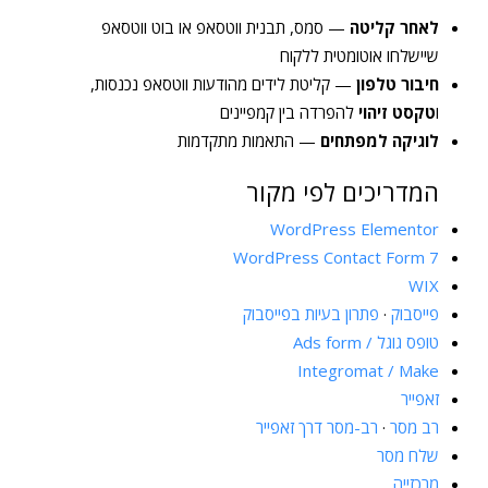
לאחר קליטה
— סמס, תבנית ווטסאפ או בוט ווטסאפ
שיישלחו אוטומטית ללקוח
חיבור טלפון
— קליטת לידים מהודעות ווטסאפ נכנסות,
ו
טקסט זיהוי
להפרדה בין קמפיינים
לוגיקה למפתחים
— התאמות מתקדמות
המדריכים לפי מקור
WordPress Elementor
WordPress Contact Form 7
WIX
פייסבוק
·
פתרון בעיות בפייסבוק
טופס גוגל / Ads form
Integromat / Make
זאפייר
רב מסר
·
רב-מסר דרך זאפייר
שלח מסר
מרכזייה