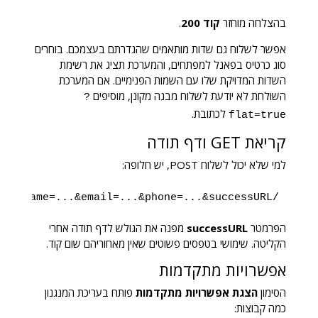
בהצלחה מוחזר
קוד 200
.
אפשר לשלוח גם שדות מותאמים שהגדרתם בעצמכם. בוחרים
סוג כרטיס בפאנל למפתחים, והמערכת תציג את רשימת
השדות המדויקת שלו עם השמות הפנימיים. אם המערכת
השולחת לא יודעת לשלוח מבנה מקונן, מוסיפים
?
לכתובת.
flat=true
קריאת GET ודף תודה
למי שלא יכול לשלוח POST, יש חלופה:
/api/landingPage/{companyID}?landingPageToken=...&name=...&email=...&phone=...&successURL=...

הפרמטר
successURL
מפנה את הגולש לדף תודה אחרי
הקליטה. שימושי בטפסים פשוטים שאין מאחוריהם שום קוד.
אפשרויות מתקדמות
הסימון
הצגת אפשרויות מתקדמות
פותח בעריכת המנגנון
כמה קבוצות: