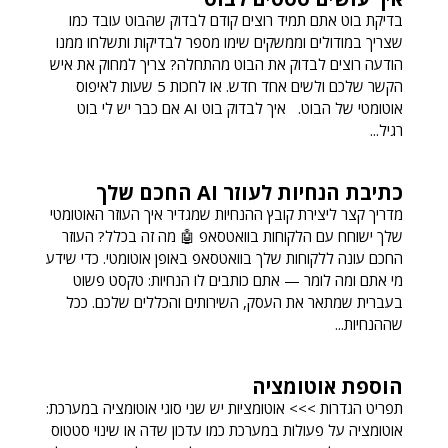
בדיקת בוט אתם תמיד רוצים קודם לבדוק שהבוט עובד כמו
שצריך במודולים וממשקים שימו מספר לבדיקות ותשלחו ממנו
הודעה רוצים לבדוק את הבוט מהתחלה? צריך למחוק את איש
הקשר שלכם ולשים אחד חדש. או לחכות 5 שעות לאיפוס
אוטומטי של הבוט. איך לבדוק בוט AI אם כבר יש לי בוט
רגיל...
כתיבת הנחיות לעוזר AI החכם שלך
מדריך קצר ליצירת קובץ ההנחיות שמגדיר איך העוזר האוטומטי
שלך ישוחח עם הלקוחות בוואטסאפ 🤖 מה זה בכלל? העוזר
החכם עונה ללקוחות שלך בוואטסאפ באופן אוטומטי. כדי שידע
מי אתם ומה לומר — אתם כותבים לו הנחיות: טקסט פשוט
בעברית שמתאר את העסק, השירותים והכללים שלכם. ככל
שההנחיות...
הוספת אוטומציה
תפריט הגדרות >>> אוטומציות יש שני סוגי אוטומציה במערכת:
אוטומציה על פעולות במערכת כמו עדכון שדה או שינוי סטטוס