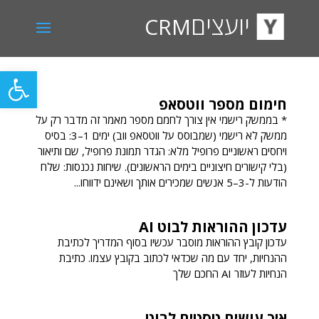
יועצים
CRM
פתח סרגל
חימום מספר ווטסאפ
* בממשק רישמי אין צורך לחמם מספר מאמר זה מדבר רק על
ממשק לא רישמי (שמבוסס על ווטסאפ ווב) ימים 1–3: בסיס
ויחסים ראשוניים פרופיל מלא: הגדר תמונת פרופיל, שם ותיאור
(בלי קישורים חיצוניים בימים הראשונים). שיחות נכנסות: שלח
הודעות ל-3–5 אנשים שמכירים אותך ושאינם ידווחו...
עדכון ההוראות לבוט AI
עדכון קובץ ההוראות מוסבר עכשיו בסוף המדריך לכתיבת
ההנחיות, יחד עם מה שכדאי לכתוב בקובץ עצמו. כתיבת
הנחיות לעוזר AI החכם שלך
איך עושים טסטים לבוט