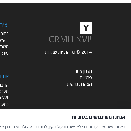
יציר
כתובת:
יועצים
CRM
דוא"ל
משרד
2014 © כל הזכויות שמורות
נייד:
1
תקנון אתר
אודו
פרטיות
הצהרת נגישות
מערכו
כמענה
הורחב
אנחנו משתמשים בעוגיות
מנוהל
האתר משתמש בעוגיות כדי לאפשר תפעול תקין, לנתח תנועה ולהתאים תוכן שיווק