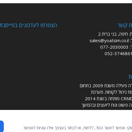
ת קשר
הצטרפו לעדכונים בפייסבוק
 חיפה, בני ברית 2
:
sales@yoatsim.co.il
:
077-2030003
052-374686
ת
החברה פעילה משנת 2009 בתחום
ת ניהול לקוחות. מערכת
יועציםCRM פותחה בשנת 2014
 פשוט ונוח ליועצים ובהמשך
ה לתחומים נוספים.
 ע"י גיא ביבר
י. אפשר לאשר הכול, לדחות, או לבחור בעצמך אילו עוגיות לאפשר.