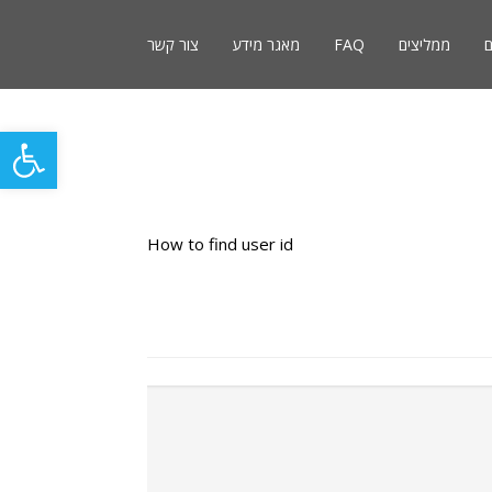
ם
ממליצים
FAQ
מאגר מידע
צור קשר
פתח סרגל
How to find user id