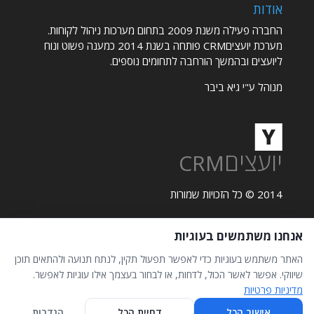
אודות
החברה פעילה משנת 2009 בתחום מערכות ניהול לקוחות.
מערכת יועציםCRM פותחה בשנת 2014 כמענה פשוט ונוח
ליועצים ובהמשך הורחבה לתחומים נוספים.
מנוהל ע"י גיא ביבר
יועצים
CRM
2014 © כל הזכויות שמורות
אנחנו משתמשים בעוגיות
תקנון אתר
פרטיות
האתר משתמש בעוגיות כדי לאפשר תפעול תקין, לנתח תנועה ולהתאים תוכן
הצהרת נגישות
שיווקי. אפשר לאשר הכול, לדחות, או לבחור בעצמך אילו עוגיות לאפשר.
מדיניות פרטיות
אישור הכל
דחיית הכל
הגדרות