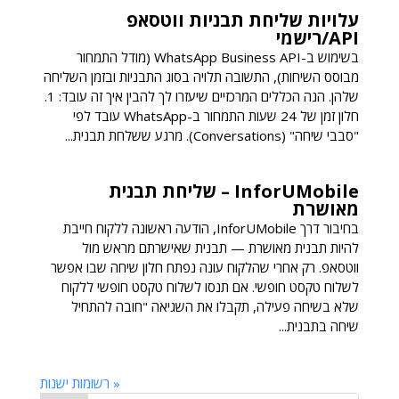
עלויות שליחת תבניות ווטסאפ
API/רישמי
בשימוש ב-WhatsApp Business API (מודל התמחור
מבוסס השיחות), התשובה תלויה בסוג התבניות ובזמן השליחה
שלהן. הנה הכללים המרכזיים שיעזרו לך להבין איך זה עובד: 1.
חלון זמן של 24 שעות התמחור ב-WhatsApp עובד לפי
"סבבי שיחה" (Conversations). מרגע ששלחת תבנית...
InforUMobile – שליחת תבנית
מאושרת
בחיבור דרך InforUMobile, הודעה ראשונה ללקוח חייבת
להיות תבנית מאושרת — תבנית שאישרתם מראש מול
ווטסאפ. רק אחרי שהלקוח עונה נפתח חלון שיחה שבו אפשר
לשלוח טקסט חופשי. אם תנסו לשלוח טקסט חופשי ללקוח
שלא בשיחה פעילה, תקבלו את השגיאה "חובה להתחיל
שיחה בתבנית...
« רשומות ישנות