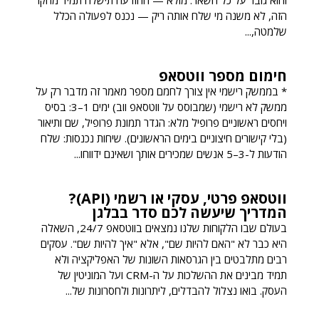
והוא גובר על כל השאר. מולא — ההודעה תישלח תמיד מהקו
הזה, לא משנה מי שלח אותה ריק — נכנס לפעולה הכלל
שלמטה,...
חימום מספר ווטסאפ
* בממשק רישמי אין צורך לחמם מספר מאמר זה מדבר רק על
ממשק לא רישמי (שמבוסס על ווטסאפ ווב) ימים 1–3: בסיס
ויחסים ראשוניים פרופיל מלא: הגדר תמונת פרופיל, שם ותיאור
(בלי קישורים חיצוניים בימים הראשונים). שיחות נכנסות: שלח
הודעות ל-3–5 אנשים שמכירים אותך ושאינם ידווחו...
ווטסאפ פרטי, עסקי או רשמי (API)?
המדריך שיעשה לכם סדר בבלגן
בעולם שבו הלקוחות שלנו נמצאים בווטסאפ 24/7, השאלה
היא כבר לא "האם להיות שם", אלא "איך להיות שם". עסקים
רבים מתלבטים בין הגרסאות השונות של האפליקציה ולא
תמיד מבינים את ההשלכות על ה-CRM ועל המוניטין של
העסק. בואו נצלול להבדלים, ליתרונות ולחסרונות של...