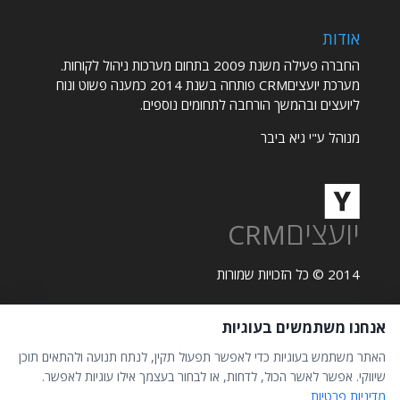
אודות
החברה פעילה משנת 2009 בתחום מערכות ניהול לקוחות.
מערכת יועציםCRM פותחה בשנת 2014 כמענה פשוט ונוח
ליועצים ובהמשך הורחבה לתחומים נוספים.
מנוהל ע"י גיא ביבר
יועצים
CRM
2014 © כל הזכויות שמורות
אנחנו משתמשים בעוגיות
תקנון אתר
פרטיות
האתר משתמש בעוגיות כדי לאפשר תפעול תקין, לנתח תנועה ולהתאים תוכן
הצהרת נגישות
שיווקי. אפשר לאשר הכול, לדחות, או לבחור בעצמך אילו עוגיות לאפשר.
מדיניות פרטיות